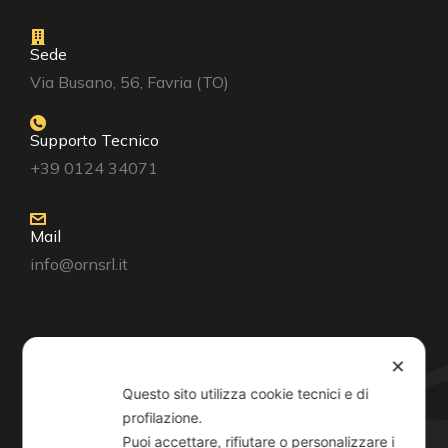
Sede
Via Busano, 56, Favria (TO)
Supporto Tecnico
+39 0124 34071
Mail
info@ornsrl.it
Consenso
✕
Questo sito utilizza cookie tecnici e di
profilazione.
Puoi accettare, rifiutare o personalizzare i