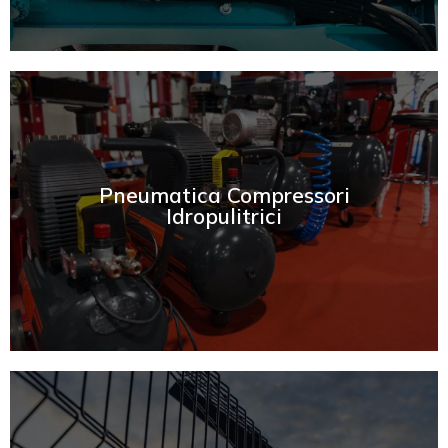
SCOPRI
Pneumatica Compressori
Idropulitrici