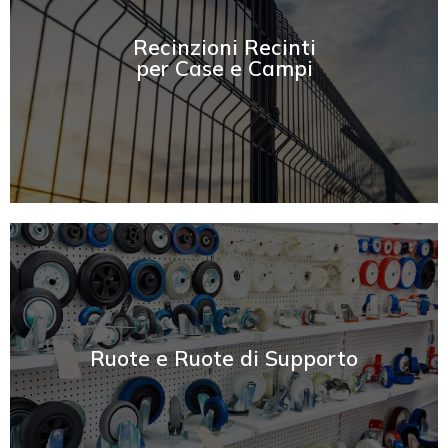
SCOPRI
Recinzioni Recinti
per Case e Campi
SCOPRI
Ruote e Ruote di Supporto