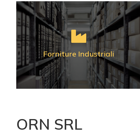
Forniture
Industriali Agricole e Ar
Forniture Industriali
CATEGORIE PRODOTTI
Articoli Tecnici
ORN SRL
Disponiamo di moltissimi articoli per ogni
tipologia di esigenza sia per le industrie che
per officine.