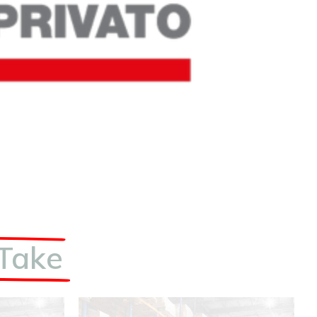
TTake