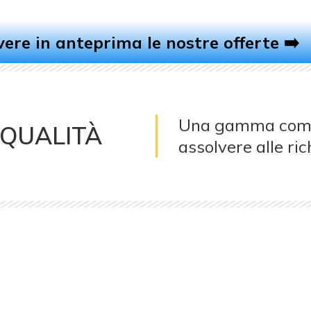
evere in anteprima le nostre offerte ➡️
Una gamma comple
 QUALITÀ
assolvere alle ric