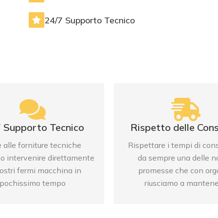
allevamenti e aziende agricole.
24/7 Supporto Tecnico
SCOPRI
7 Supporto Tecnico
Rispetto delle Con
e alle forniture tecniche
Rispettare i tempi di co
o intervenire direttamente
da sempre una delle n
vostri fermi macchina in
promesse che con org
pochissimo tempo
riusciamo a mantene