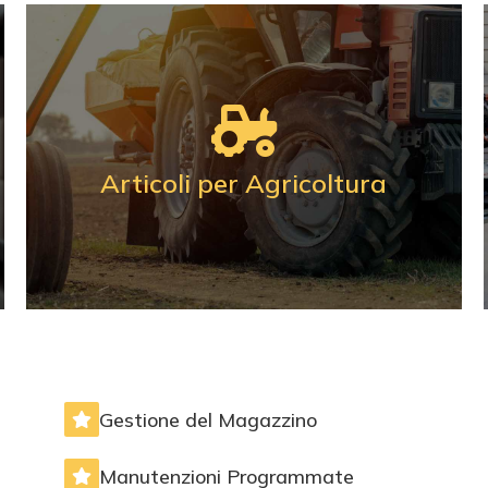
tigianali
Articoli per Agricoltura
Forniture per Aziende
Agricole
Gestione del Magazzino
Nel nostro magazzino disponiamo di ricambi,
accessori e articoli per il lavoro dei campi,
Manutenzioni Programmate