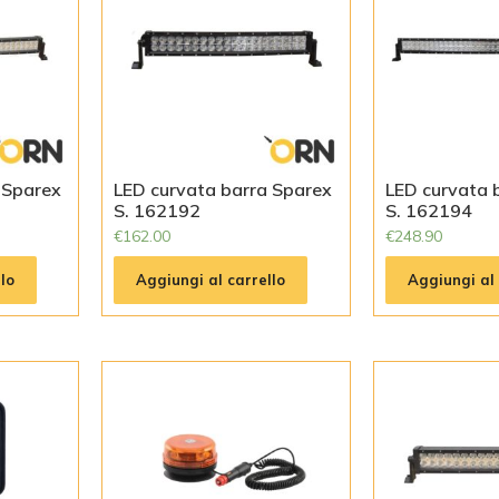
 Sparex
LED curvata barra Sparex
LED curvata 
S. 162192
S. 162194
€
162.00
€
248.90
lo
Aggiungi al carrello
Aggiungi al 