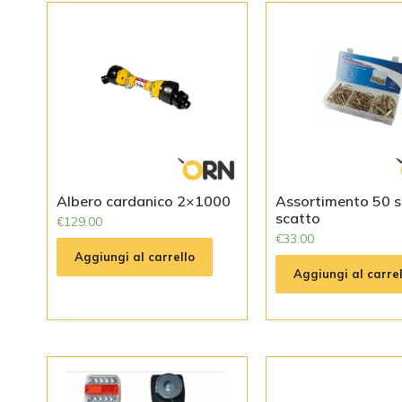
Albero cardanico 2×1000
Assortimento 50 s
scatto
€
129.00
€
33.00
Aggiungi al carrello
Aggiungi al carrel