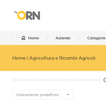
Home
Azienda
Categorie
Home
Azienda
Categorie
Home
Agricoltura e Ricambi Agricoli
You are here:
C