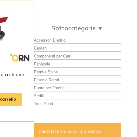
Sottocategorie ▼
Accessori Elettrici
Cardani
Componenti per Carri
Fanaleria
Perni e Spine
ia a chiave
Pinze e Rotori
Punte per Forche
Sedili
carrello
Terzi Punti
I nostri tecnici sono a vostra