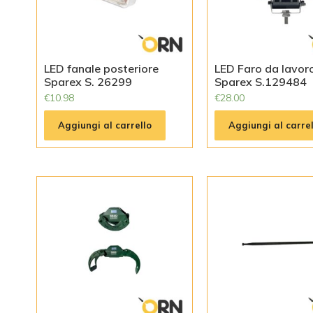
LED fanale posteriore
LED Faro da lavor
Sparex S. 26299
Sparex S.129484
€
10.98
€
28.00
Aggiungi al carrello
Aggiungi al carrel