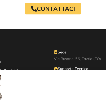
CONTATTACI
Sede
Via Busano, 56, Favria (TO)
a
Supporto Tecnico
ie Prodotti
+39 0124 34071
o
Mail
ri Industriali
info@ornsrl.it