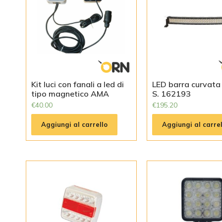
Kit luci con fanali a led di
LED barra curvata
tipo magnetico AMA
S. 162193
€
40.00
€
195.20
Aggiungi al carrello
Aggiungi al carrel