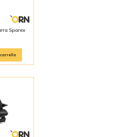
arra Sparex
carrello