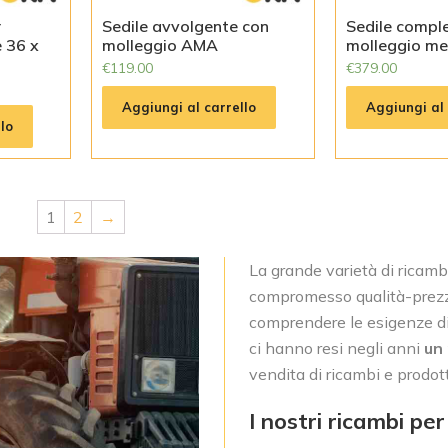
r
Sedile avvolgente con
Sedile compl
e 36 x
molleggio AMA
molleggio m
€
119.00
€
379.00
Aggiungi al carrello
Aggiungi al 
lo
1
2
→
La grande varietà di ricambi
compromesso qualità-prezzo 
comprendere le esigenze di c
ci hanno resi negli anni
un 
vendita di ricambi e prodotti
I nostri ricambi per