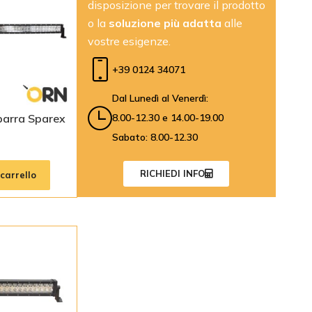
disposizione per trovare il prodotto
o la
soluzione più adatta
alle
vostre esigenze.
+39 0124 34071
Dal Lunedì al Venerdì:
8.00-12.30 e 14.00-19.00
barra Sparex
Sabato: 8.00-12.30
RICHIEDI INFO
carrello