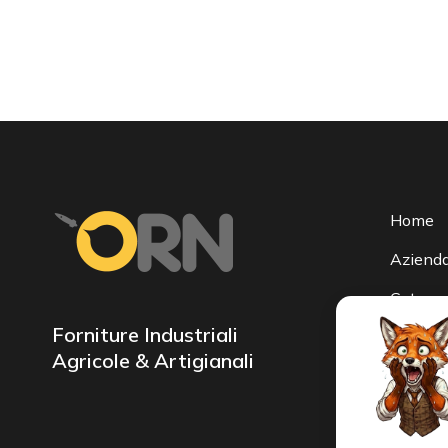
Home
Aziend
Categor
Forniture Industriali
Noleggi
Agricole & Artigianali
Macchina
Servizi