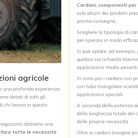
Cardani, componenti per 
solo alcuni dei prodotti pr
pronta consegna.
Scegliere la tipologia di c
per operare in modo efficac
Si può optare, ad esempio, 
qualora sia richiesta trasm
applicazioni medio pesanti 
zioni agricole
Vi sono poi i cardani con pr
con tubo triangolare scanala
to una profonda esperienza
applicazioni speciali.
amo dotati di tutti gli
i chi lavora in questo
A seconda della potenza del
della lunghezza totale del c
delle proprie necessità.
tro magazzino abbiamo una
sfare tutte le necessità
Oltre ai cardani bisogna poi