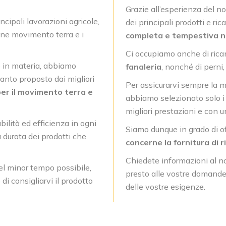
Grazie all’esperienza del n
ncipali lavorazioni agricole,
dei principali prodotti e ri
ne movimento terra e i
completa e tempestiva nel
Ci occupiamo anche di ric
 in materia, abbiamo
fanaleria
, nonché di perni,
uanto proposto dai migliori
Per assicurarvi sempre la m
er il movimento terra e
abbiamo selezionato solo i p
migliori prestazioni e con 
ilità ed efficienza in ogni
Siamo dunque in grado di of
a durata dei prodotti che
concerne la fornitura di 
Chiedete informazioni al no
 nel minor tempo possibile,
presto alle vostre domande 
di consigliarvi il prodotto
delle vostre esigenze.