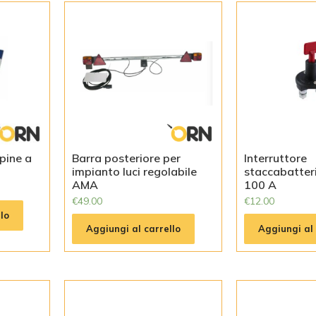
pine a
Barra posteriore per
Interruttore
impianto luci regolabile
staccabatter
AMA
100 A
€
49.00
€
12.00
lo
Aggiungi al carrello
Aggiungi al 