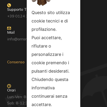
Supporto Tecnico
Questo sito utilizza
+39 0124 34071
cookie tecnici e di
profilazione.
Mail
Puoi accettare,
info@ornsrl.it
rifiutare o
personalizzare i
Consenso
cookie premendo i
pulsanti desiderati.
Chiudendo questa
informativa
Orari
continuerai senza
Lun-Ven: 8-12:30 14-19
Sab: 8-12:30
accettare.