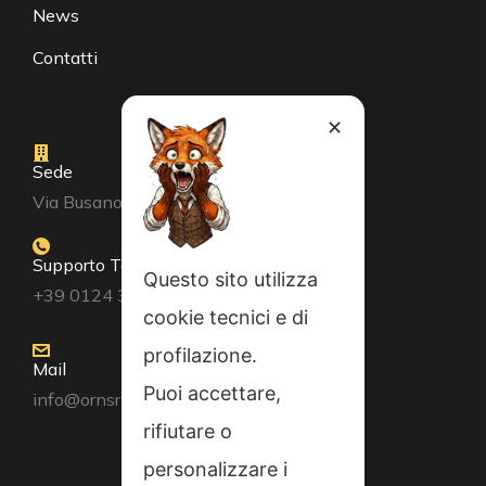
News
Contatti
✕
Sede
Via Busano, 56, Favria (TO)
Supporto Tecnico
Questo sito utilizza
+39 0124 34071
cookie tecnici e di
profilazione.
Mail
Puoi accettare,
info@ornsrl.it
rifiutare o
personalizzare i