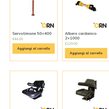
Servotimone 50×400
Albero cardanico
2×1000
€
44.00
€
129.00
Aggiungi al carrello
Aggiungi al carrello