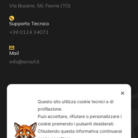
Via Busano, 56, Favria (TO)
Supporto Tecnico
+39 0124 34071
Mail
info@ornsrl.it
Consenso
✕
Questo sito utilizza cookie tecnici e di
profilazione.
Puoi accettare, rifiutare o personalizzare i
cookie premendo i pulsanti desiderati.
Orari
Chiudendo questa informativa continuerai
Lun-Ven: 8-12:30 14-19