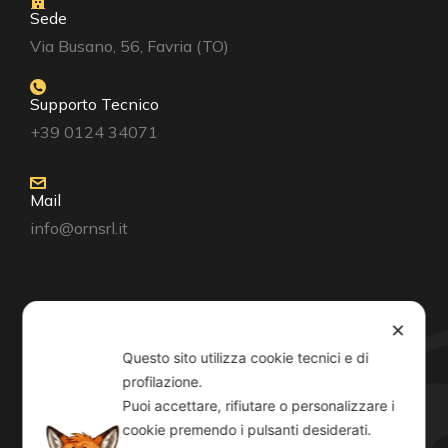
Sede
Via Busano, 56, Favria (TO)
Supporto Tecnico
+39 0124 34071
Mail
info@ornsrl.it
Consenso
✕
Questo sito utilizza cookie tecnici e di
profilazione.
Puoi accettare, rifiutare o personalizzare i
cookie premendo i pulsanti desiderati.
Orari