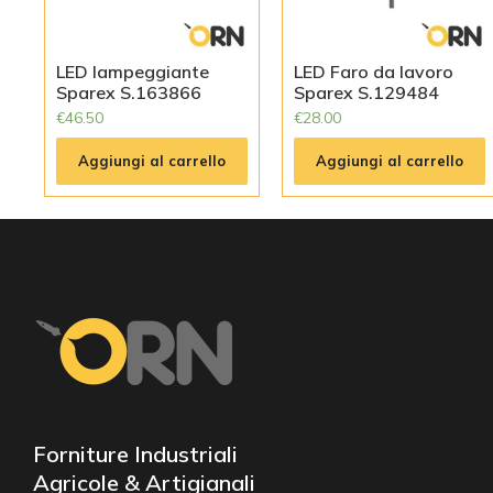
LED lampeggiante
LED Faro da lavoro
Sparex S.163866
Sparex S.129484
€
46.50
€
28.00
Aggiungi al carrello
Aggiungi al carrello
Forniture Industriali
Agricole & Artigianali