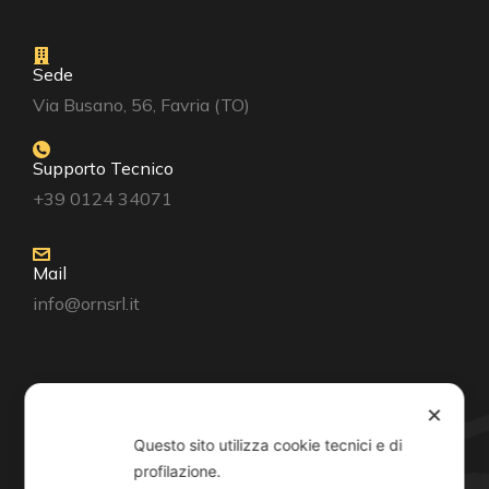
Sede
Via Busano, 56, Favria (TO)
Supporto Tecnico
+39 0124 34071
Mail
info@ornsrl.it
Consenso
✕
Questo sito utilizza cookie tecnici e di
profilazione.