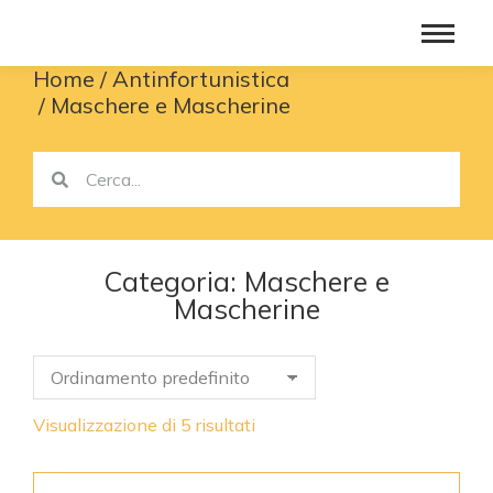
Home
Antinfortunistica
You are here:
Maschere e Mascherine
Categoria: Maschere e
Mascherine
Visualizzazione di 5 risultati