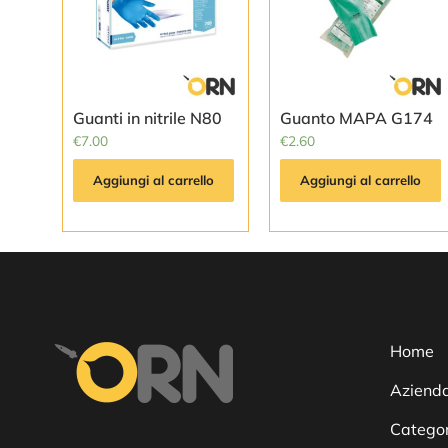
Guanti in nitrile N80
Guanto MAPA G174
€
7.00
€
2.60
Aggiungi al carrello
Aggiungi al carrello
Home
Aziend
Categor