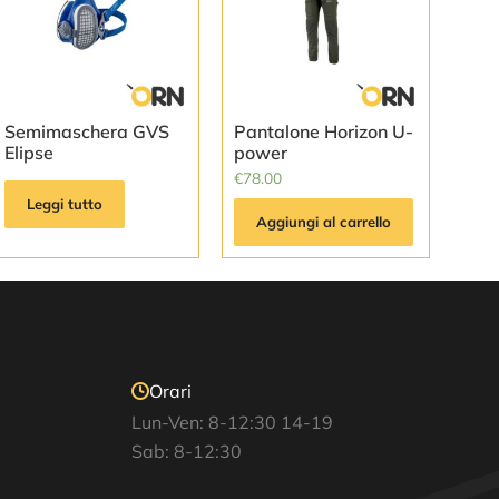
Semimaschera GVS
Pantalone Horizon U-
Elipse
power
€
78.00
Leggi tutto
Aggiungi al carrello
Orari
Lun-Ven: 8-12:30 14-19
Sab: 8-12:30