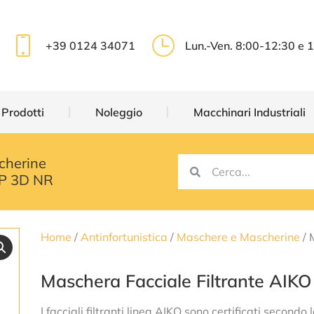
 Prodotti
Noleggio
Macchinari Industriali
+39 0124 34071
Lun.-Ven. 8:00-12:30 e 
 Prodotti
Noleggio
Macchinari Industriali
cherine
FP 3D NR
Home
/
Antinfortunistica
/
Maschere e Mascherine
/ 
Maschera Facciale Filtrante AIK
I facciali filtranti linea AIKO sono certificati sec