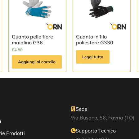
Guanto pelle fiore
Guanto in filo
maialino G36
poliestere G330
€
4.50
Leggi tutto
Aggiungi al carrello
Sede
Via Busano, 56, Favria (TO)
a
Supporto Tecnico
ie Prodotti