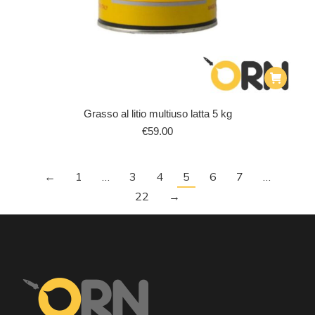
Grasso al litio multiuso latta 5 kg
€
59.00
←
1
…
3
4
5
6
7
…
22
→