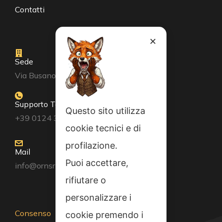
Contatti
✕
Sede
Via Busano, 56, Favria (TO)
Supporto Tecnico
Questo sito utilizza
+39 0124 34071
cookie tecnici e di
profilazione.
Mail
Puoi accettare,
info@ornsrl.it
rifiutare o
personalizzare i
Consenso
cookie premendo i