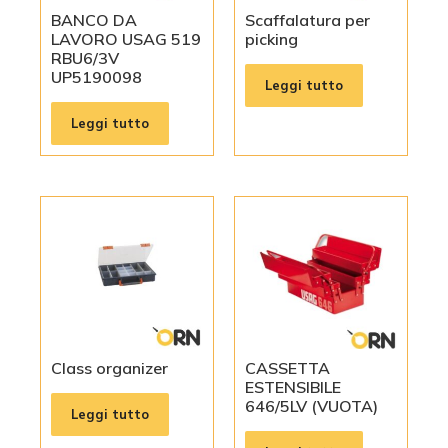
BANCO DA
Scaffalatura per
LAVORO USAG 519
picking
RBU6/3V
UP5190098
Leggi tutto
Leggi tutto
Class organizer
CASSETTA
ESTENSIBILE
646/5LV (VUOTA)
Leggi tutto