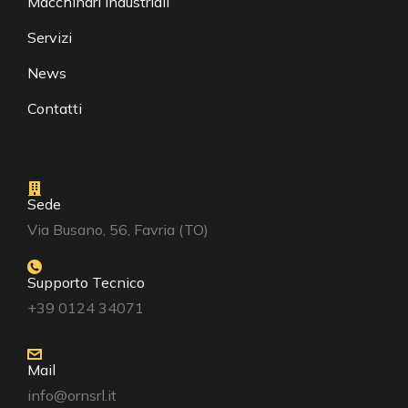
Macchinari Industriali
Servizi
News
Contatti
Sede
Via Busano, 56, Favria (TO)
Supporto Tecnico
+39 0124 34071
Mail
info@ornsrl.it