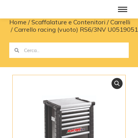
Home
Scaffalature e Contenitori
Carrelli
You are here:
Carrello racing (vuoto) RS6/3NV U051905