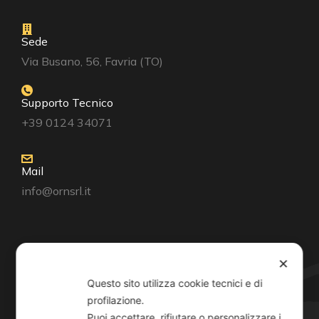
Sede
Via Busano, 56, Favria (TO)
Supporto Tecnico
+39 0124 34071
Mail
info@ornsrl.it
Consenso
✕
Questo sito utilizza cookie tecnici e di
profilazione.
Puoi accettare, rifiutare o personalizzare i