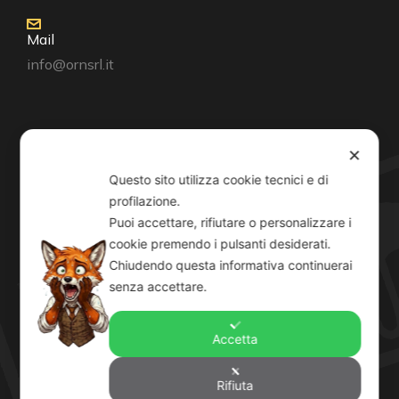
Mail
info@ornsrl.it
Consenso
✕
Questo sito utilizza cookie tecnici e di
profilazione.
Puoi accettare, rifiutare o personalizzare i
cookie premendo i pulsanti desiderati.
Orari
Chiudendo questa informativa continuerai
Lun-Ven: 8-12:30 14-19
senza accettare.
Sab: 8-12:30
Accetta
Rifiuta