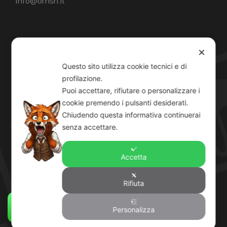
info@ornsrl.it
Consenso
✕
Questo sito utilizza cookie tecnici e di
profilazione.
Puoi accettare, rifiutare o personalizzare i
cookie premendo i pulsanti desiderati.
Orari
Chiudendo questa informativa continuerai
Lun-Ven: 8-12:30 14-19
senza accettare.
Sab: 8-12:30
Accetta
Rifiuta
© O.R.N. srl IT07186620014 Rea 8599719 Tutti i
diritti riservati •
Personalizza
Privacy Policy