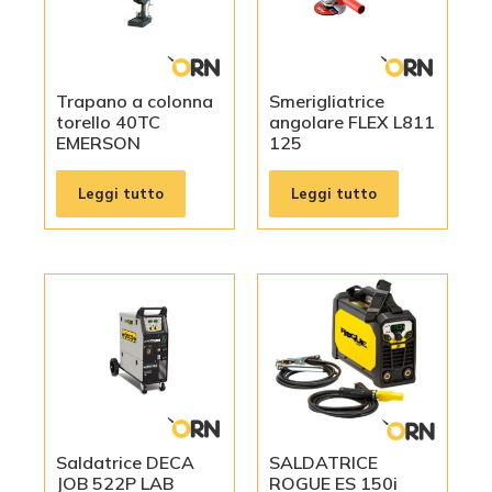
Trapano a colonna
Smerigliatrice
torello 40TC
angolare FLEX L811
EMERSON
125
Leggi tutto
Leggi tutto
Saldatrice DECA
SALDATRICE
JOB 522P LAB
ROGUE ES 150i