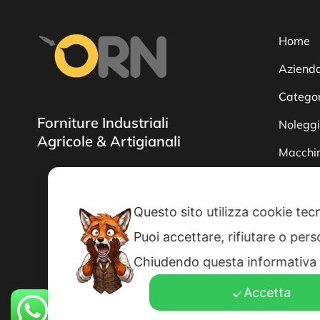
Home
Aziend
Categor
Forniture Industriali
Nolegg
Agricole & Artigianali
Macchin
Servizi
News
Questo sito utilizza cookie tecn
Contatt
Puoi accettare, rifiutare o per
Chiudendo questa informativa 
Accetta
© O.R.N. srl IT07186620014 Rea 8599719 Tutti i dirit