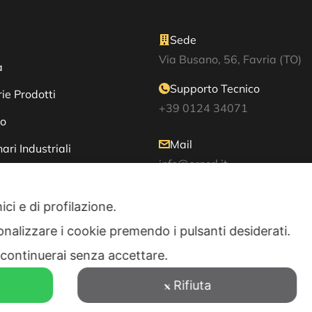
Sede
Via Busano, 56, Favria (TO)
a
Supporto Tecnico
ie Prodotti
+39 0124 34071
io
Mail
ari Industriali
info@ornsrl.it
ici e di profilazione.
i
Consenso
sonalizzare i cookie premendo i pulsanti desiderati.
continuerai senza accettare.
Rifiuta
ti riservati •
Privacy Policy