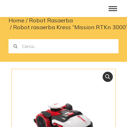
Home
Robot Rasaerba
You are here:
Robot rasaerba Kress “Mission RTKn 300