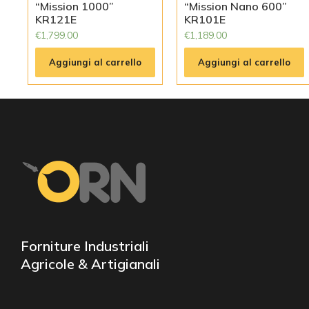
“Mission 1000”
“Mission Nano 600”
KR121E
KR101E
€
1,799.00
€
1,189.00
Aggiungi al carrello
Aggiungi al carrello
Forniture Industriali
Agricole & Artigianali