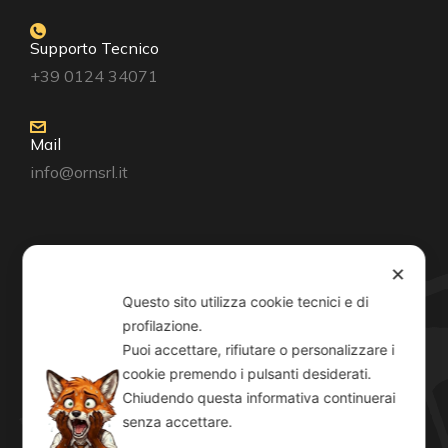
Supporto Tecnico
+39 0124 34071
Mail
info@ornsrl.it
Consenso
✕
Questo sito utilizza cookie tecnici e di
profilazione.
Puoi accettare, rifiutare o personalizzare i
cookie premendo i pulsanti desiderati.
Orari
Chiudendo questa informativa continuerai
Lun-Ven: 8-12:30 14-19
senza accettare.
Sab: 8-12:30