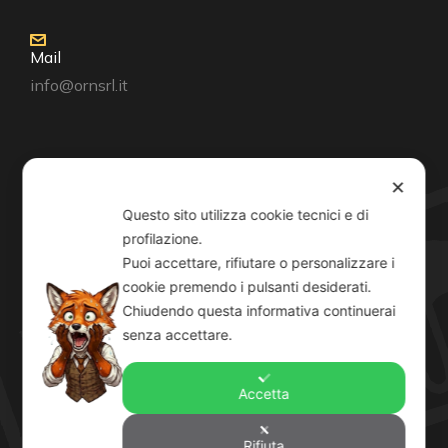
Mail
info@ornsrl.it
Consenso
✕
Questo sito utilizza cookie tecnici e di
profilazione.
Puoi accettare, rifiutare o personalizzare i
cookie premendo i pulsanti desiderati.
Orari
Chiudendo questa informativa continuerai
Lun-Ven: 8-12:30 14-19
senza accettare.
Sab: 8-12:30
Accetta
Rifiuta