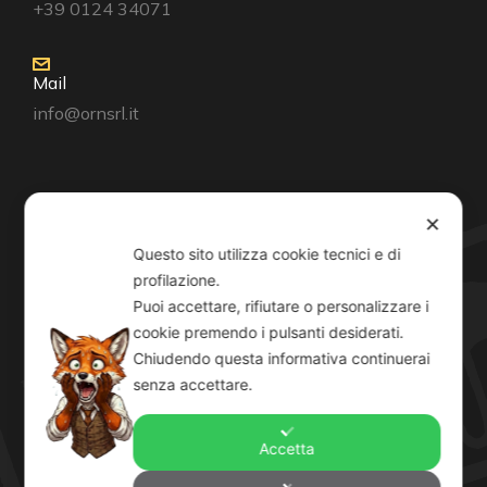
+39 0124 34071
Mail
info@ornsrl.it
Consenso
✕
Questo sito utilizza cookie tecnici e di
profilazione.
Puoi accettare, rifiutare o personalizzare i
cookie premendo i pulsanti desiderati.
Orari
Chiudendo questa informativa continuerai
Lun-Ven: 8-12:30 14-19
senza accettare.
Sab: 8-12:30
Accetta