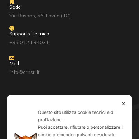
Sede
Via Busano, 56, Favria (TO)
Supporto Tecnico
+39 0124 34071
Mail
info@ornsrl.it
Consenso
✕
Questo sito utilizza cookie tecnici e di
profilazione.
Puoi accettare, rifiutare o personalizzare i
cookie premendo i pulsanti desiderati.
Orari