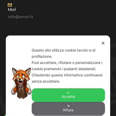
Mail
info@ornsrl.it
Consenso
✕
Questo sito utilizza cookie tecnici e di
profilazione.
Puoi accettare, rifiutare o personalizzare i
cookie premendo i pulsanti desiderati.
Orari
Chiudendo questa informativa continuerai
Lun-Ven: 8-12:30 14-19
senza accettare.
Sab: 8-12:30
Accetta
Rifiuta