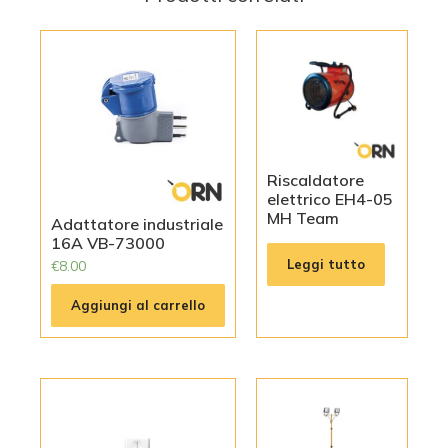
Riscaldatore
elettrico EH4-05
MH Team
Adattatore industriale
16A VB-73000
Leggi tutto
€
8.00
Aggiungi al carrello