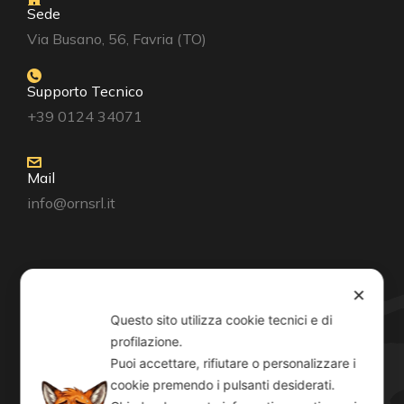
Sede
Via Busano, 56, Favria (TO)
Supporto Tecnico
+39 0124 34071
Mail
info@ornsrl.it
Consenso
✕
Questo sito utilizza cookie tecnici e di
profilazione.
Puoi accettare, rifiutare o personalizzare i
cookie premendo i pulsanti desiderati.
Orari