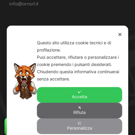
info@ornsrl.it
Consenso
✕
Questo sito utilizza cookie tecnici e di
profilazione.
Puoi accettare, rifiutare o personalizzare i
cookie premendo i pulsanti desiderati.
Orari
Chiudendo questa informativa continuerai
Lun-Ven: 8-12:30 14-19
senza accettare.
Sab: 8-12:30
Accetta
Rifiuta
© O.R.N. srl IT07186620014 Rea 8599719 Tutti i
diritti riservati •
Personalizza
Privacy Policy