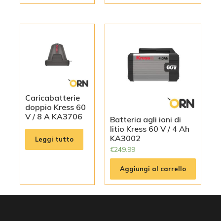
Caricabatterie
doppio Kress 60
V / 8 A KA3706
Batteria agli ioni di
litio Kress 60 V / 4 Ah
KA3002
Leggi tutto
€
249.99
Aggiungi al carrello