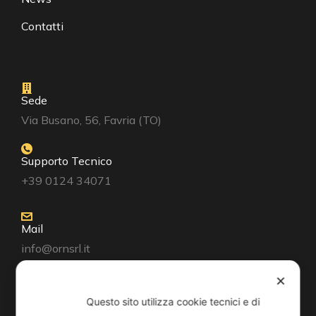
Contatti
Sede
Via Busano, 56, Favria (TO)
Supporto Tecnico
+39 0124 34071
Mail
info@ornsrl.it
✕
Questo sito utilizza cookie tecnici e di